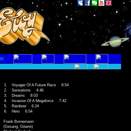
1.
Voyager Of A Future Race
8:54
2.
Sensations
4:46
3.
Dreams
8:03
4.
Invasion Of A Megaforce
7:42
5.
Rainbow
6:24
6.
Hero
6:54
Frank Bornemann
(Gesang, Gitarre)